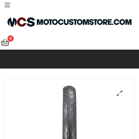
Motocustomstore
0