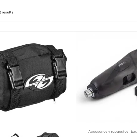
2 results
,
Accesorios y repuestos
Eq