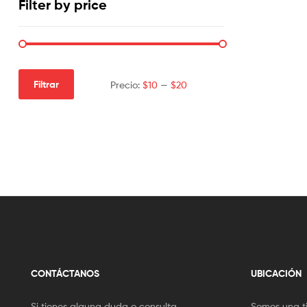
Filter by price
Filtrar
Precio:
$10
—
$20
CONTÁCTANOS
UBICACIÓN
Si tienes alguna duda o consulta
Somos una t