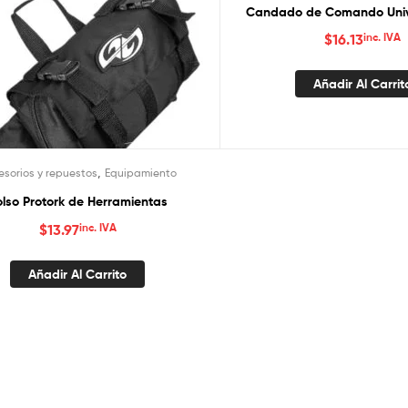
Candado de Comando Univ
$
16.13
inc. IVA
Añadir Al Carrit
,
sorios y repuestos
Equipamiento
olso Protork de Herramientas
$
13.97
inc. IVA
Añadir Al Carrito