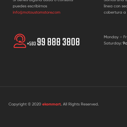
puedes escribirnos
linea con s
info@motoustomstore.com
cobertura a 
Monday – Fr
99 888 3808
+593
Saturday:
9
Copyright © 2020
ekommart
.
All Rights Reserved.