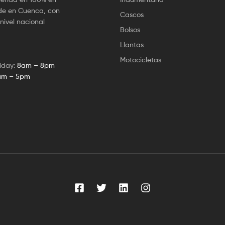
ede en Cuenca, con
Cascos
nivel nacional
Bolsos
Llantas
Motocicletas
iday:
8am – 8pm
am – 5pm