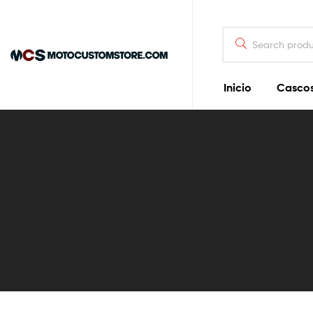
Motocustomstore
Inicio
Casco
Las
motocicletas,
nuestra
pasión