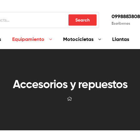
0998883808
Search
Escribenos
s
Equipamiento
Motocicletas
Llantas
Accesorios y repuestos