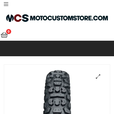
Motocustomstore
0