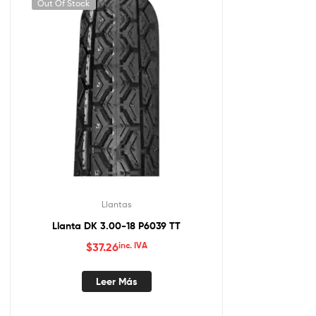
Out Of Stock
Llantas
Llanta DK 3.00-18 P6039 TT
$
37.26
inc. IVA
Leer Más